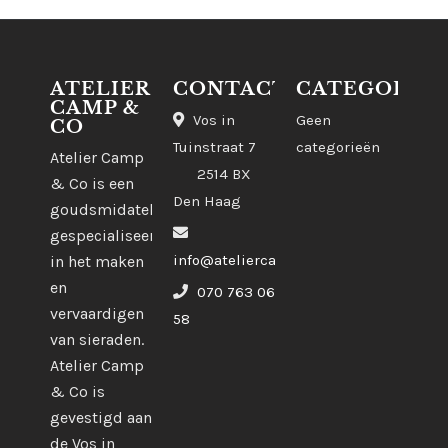
ATELIER
CONTACT
CATEGORIE
CAMP &
Vos in
Geen
CO
Tuinstraat 7
categorieën
Atelier Camp
2514 BX
& Co is een
Den Haag
goudsmidatelier
gespecialiseerd
info@ateliercampco.com
in het maken
en
070 763 06
vervaardigen
58
van sieraden.
Atelier Camp
& Co is
gevestigd aan
de Vos in