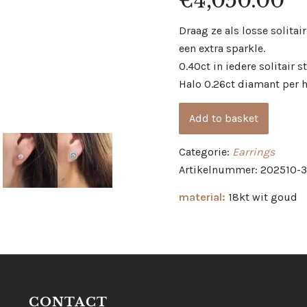
€
4,050.00
Draag ze als losse solita
een extra sparkle.
0.40ct in iedere solitair s
Halo 0.26ct diamant per h
Add to basket
Categorie:
Earrings
Artikelnummer: 202510-3
material:
18kt wit goud
CONTACT