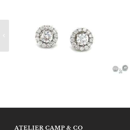
18kt geelgouden ring
met asscher cut
diamant.
ATELIER CAMP & CO