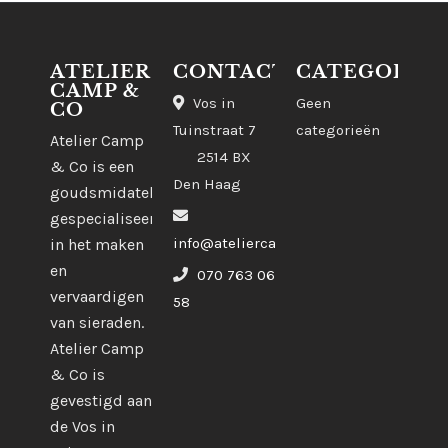
ATELIER
CONTACT
CATEGORIE
CAMP &
Vos in
Geen
CO
Tuinstraat 7
categorieën
Atelier Camp
2514 BX
& Co is een
Den Haag
goudsmidatelier
gespecialiseerd
info@ateliercampco.com
in het maken
en
070 763 06
vervaardigen
58
van sieraden.
Atelier Camp
& Co is
gevestigd aan
de Vos in