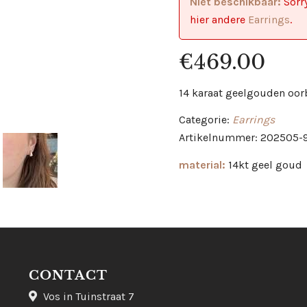
Niet beschikbaar:
Sorry
hier andere
Earrings
.
€
469.00
14 karaat geelgouden oor
Categorie:
Earrings
Artikelnummer: 202505-
material:
14kt geel goud
CONTACT
Vos in Tuinstraat 7