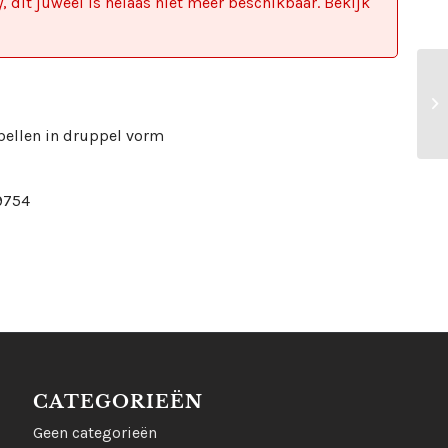
, dit juweel is helaas niet meer beschikbaar. Bekijk
bellen in druppel vorm
9754
CATEGORIEËN
Geen categorieën