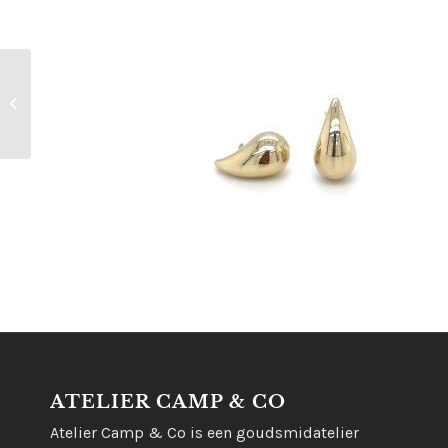
14kt geelgouden ring
met topaas en peridot
ATELIER CAMP & CO
Atelier Camp & Co is een goudsmidatelier