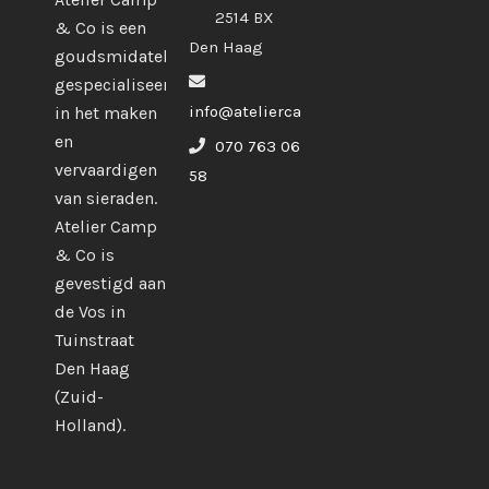
2514 BX
& Co is een
Den Haag
goudsmidatelier
gespecialiseerd
info@ateliercampco.com
in het maken
en
070 763 06
vervaardigen
58
van sieraden.
Atelier Camp
& Co is
gevestigd aan
de Vos in
Tuinstraat
Den Haag
(Zuid-
Holland).