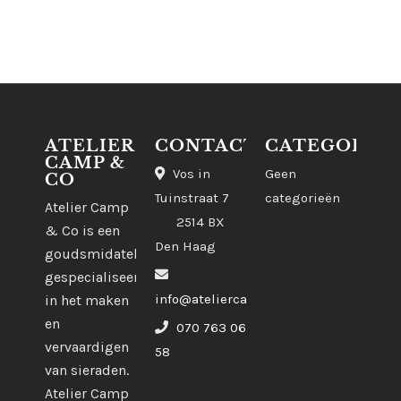
ATELIER
CONTACT
CATEGORIE
CAMP &
Vos in
Geen
CO
Tuinstraat 7
categorieën
Atelier Camp
2514 BX
& Co is een
Den Haag
goudsmidatelier
gespecialiseerd
info@ateliercampco.com
in het maken
en
070 763 06
vervaardigen
58
van sieraden.
Atelier Camp