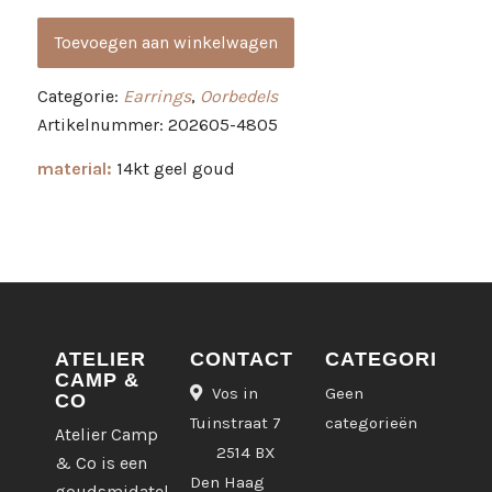
Toevoegen aan winkelwagen
Categorie:
Earrings
,
Oorbedels
Artikelnummer: 202605-4805
material:
14kt geel goud
ATELIER
CONTACT
CATEGORIEËN
CAMP &
Vos in
Geen
CO
Tuinstraat 7
categorieën
Atelier Camp
2514 BX
& Co is een
Den Haag
goudsmidatelier