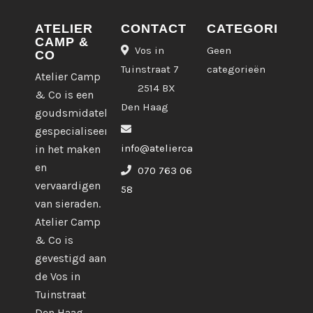
ATELIER
CONTACT
CATEGORIEËN
CAMP &
Vos in
Geen
CO
Tuinstraat 7
categorieën
Atelier Camp
2514 BX
& Co is een
Den Haag
goudsmidatelier
gespecialiseerd
info@ateliercampco.com
in het maken
en
070 763 06
vervaardigen
58
van sieraden.
Atelier Camp
& Co is
gevestigd aan
de Vos in
Tuinstraat
Den Haag