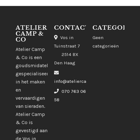
ATELIER
CONTACT
CATEGORIE
CAMP &
Vos in
Geen
CO
Tuinstraat 7
categorieën
Atelier Camp
2514 BX
& Co is een
Den Haag
goudsmidatelier
gespecialiseerd
info@ateliercampco.com
in het maken
en
070 763 06
vervaardigen
58
van sieraden.
Atelier Camp
& Co is
gevestigd aan
de Vos in