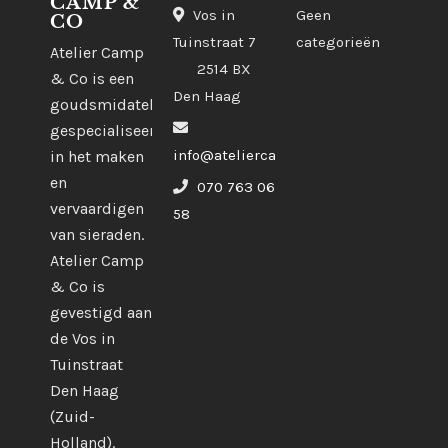
CAMP &
Vos in
Geen
CO
Tuinstraat 7
categorieën
Atelier Camp
2514 BX
& Co is een
Den Haag
goudsmidatelier
gespecialiseerd
info@ateliercampco.com
in het maken
en
070 763 06
vervaardigen
58
van sieraden.
Atelier Camp
& Co is
gevestigd aan
de Vos in
Tuinstraat
Den Haag
(Zuid-
Holland).