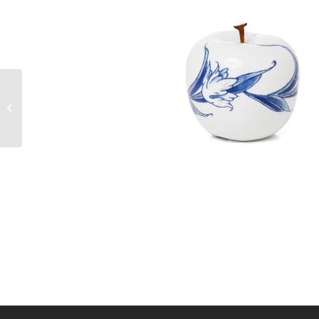
18kt witgouden eternity
met diamant.