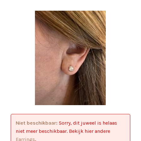
Niet beschikbaar:
Sorry, dit juweel is helaas
niet meer beschikbaar. Bekijk hier andere
Earrings
.