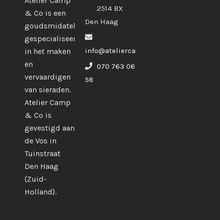
Atelier Camp
2514 BX
& Co is een
Den Haag
goudsmidatelier
gespecialiseerd
info@ateliercampco.com
in het maken
en
070 763 06
vervaardigen
58
van sieraden.
Atelier Camp
& Co is
gevestigd aan
de Vos in
Tuinstraat
Den Haag
(Zuid-
Holland).