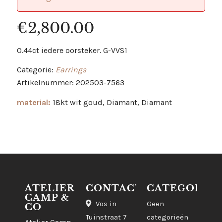
€
2,800.00
0.44ct iedere oorsteker. G-VVS1
Categorie:
Earrings
Artikelnummer: 202503-7563
material:
18kt wit goud, Diamant, Diamant
ATELIER
CONTACT
CATEGORIE
CAMP &
Vos in
Geen
CO
Tuinstraat 7
categorieën