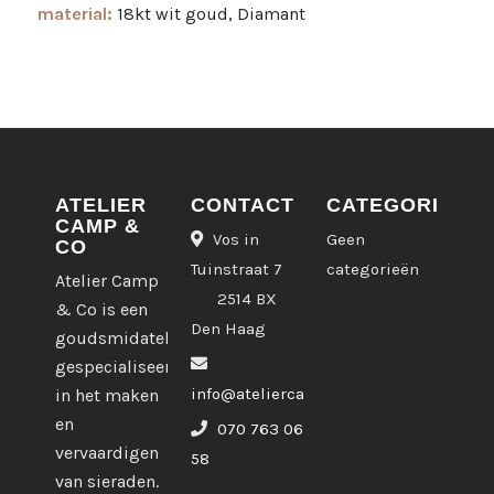
material:
18kt wit goud, Diamant
ATELIER
CONTACT
CATEGORIEËN
CAMP &
Vos in
Geen
CO
Tuinstraat 7
categorieën
Atelier Camp
2514 BX
& Co is een
Den Haag
goudsmidatelier
gespecialiseerd
info@ateliercampco.com
in het maken
en
070 763 06
vervaardigen
58
van sieraden.