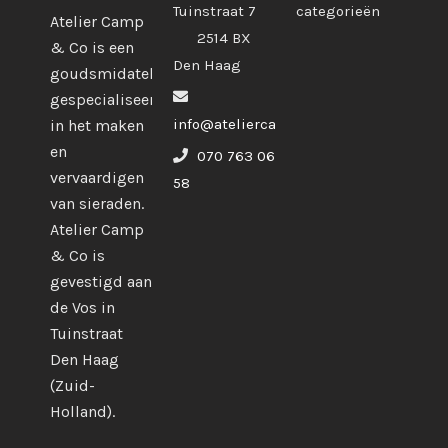
Tuinstraat 7
categorieën
Atelier Camp
2514 BX
& Co is een
Den Haag
goudsmidatelier
gespecialiseerd
info@ateliercampco.com
in het maken
en
070 763 06
vervaardigen
58
van sieraden.
Atelier Camp
& Co is
gevestigd aan
de Vos in
Tuinstraat
Den Haag
(Zuid-
Holland).