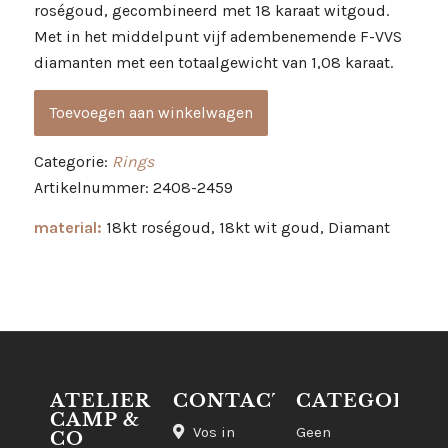
roségoud, gecombineerd met 18 karaat witgoud.
Met in het middelpunt vijf adembenemende F-VVS
diamanten met een totaalgewicht van 1,08 karaat.
Toevoegen aan winkelwagen
Categorie:
Rings
Artikelnummer: 2408-2459
material:
18kt roségoud, 18kt wit goud, Diamant
ATELIER
CONTACT
CATEGORIE
CAMP &
Vos in
Geen
CO