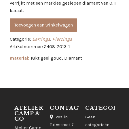
verrijkt met een markies geslepen diamant van 0.11
karaat.
Toevoegen aan winkelwagen
Categorie:
Earrings
,
Piercings
Artikelnummer: 2408-7013-1
material:
18kt geel goud, Diamant
ATELIER
CONTACT
CATEGORIE
CAMP &
Vos in
Geen
CO
Tuinstraat 7
categorieën
Atelier Camp