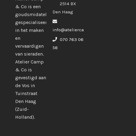
2514 BX
& Co is een
Den Haag
goudsmidatelier
gespecialiseerd
info@ateliercampco.com
in het maken
en
070 763 06
vervaardigen
58
van sieraden.
Atelier Camp
& Co is
gevestigd aan
de Vos in
Tuinstraat
Den Haag
(Zuid-
Holland).