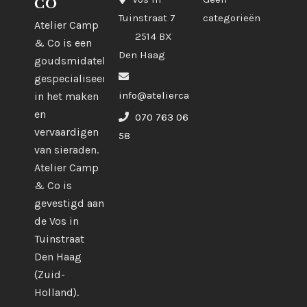
CO
Tuinstraat 7
categorieën
Atelier Camp
2514 BX
& Co is een
Den Haag
goudsmidatelier
gespecialiseerd
info@ateliercampco.com
in het maken
en
070 763 06
vervaardigen
58
van sieraden.
Atelier Camp
& Co is
gevestigd aan
de Vos in
Tuinstraat
Den Haag
(Zuid-
Holland).