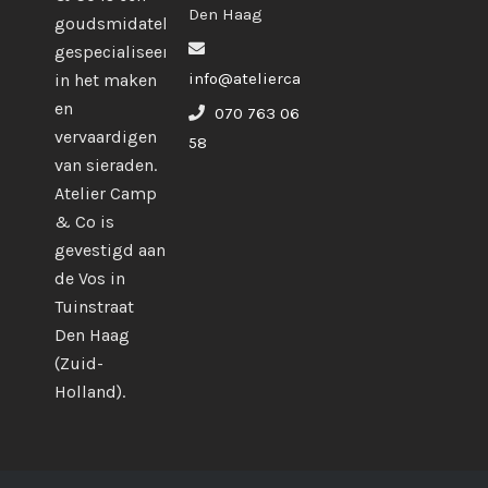
Den Haag
goudsmidatelier
gespecialiseerd
info@ateliercampco.com
in het maken
en
070 763 06
vervaardigen
58
van sieraden.
Atelier Camp
& Co is
gevestigd aan
de Vos in
Tuinstraat
Den Haag
(Zuid-
Holland).