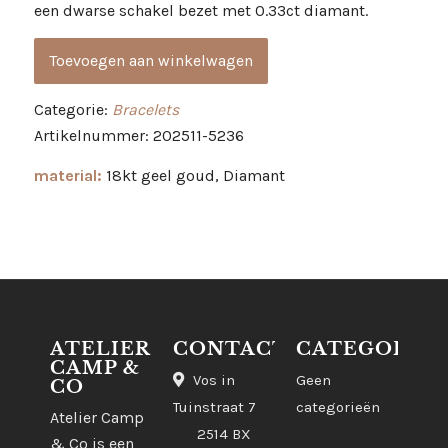
een dwarse schakel bezet met 0.33ct diamant.
Toevoegen aan winkelwagen
Categorie:
Bracelets
Artikelnummer: 202511-5236
material:
18kt geel goud, Diamant
ATELIER
CONTACT
CATEGORIE
CAMP &
Vos in
Geen
CO
Tuinstraat 7
categorieën
Atelier Camp
2514 BX
& Co is een