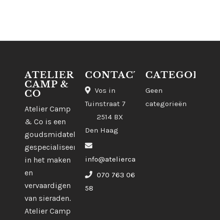
ATELIER
CONTACT
CATEGORIE
CAMP &
Vos in
Geen
CO
Tuinstraat 7
categorieën
Atelier Camp
2514 BX
& Co is een
Den Haag
goudsmidatelier
gespecialiseerd
info@ateliercampco.com
in het maken
en
070 763 06
vervaardigen
58
van sieraden.
Atelier Camp