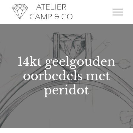
14kt geelgouden
oorbedels met
peridot