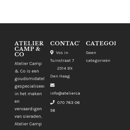
ATELIER
CONTACT
CATEGORIE
CAMP &
Vos in
Geen
CO
Tuinstraat 7
categorieën
Atelier Camp
2514 BX
& Co is een
Den Haag
goudsmidatelier
gespecialiseerd
info@ateliercampco.com
in het maken
en
070 763 06
vervaardigen
58
van sieraden.
Atelier Camp