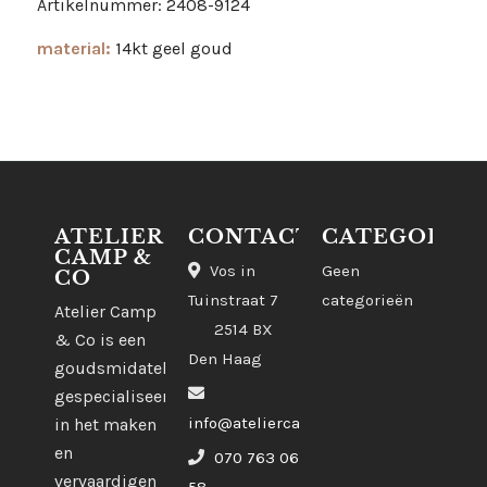
Artikelnummer: 2408-9124
material:
14kt geel goud
ATELIER
CONTACT
CATEGORIE
CAMP &
Vos in
Geen
CO
Tuinstraat 7
categorieën
Atelier Camp
2514 BX
& Co is een
Den Haag
goudsmidatelier
gespecialiseerd
info@ateliercampco.com
in het maken
en
070 763 06
vervaardigen
58