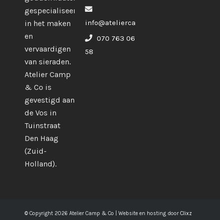
gespecialiseerd
info@ateliercampco.com
in het maken
en
070 763 06
vervaardigen
58
van sieraden.
Atelier Camp
& Co is
gevestigd aan
de Vos in
Tuinstraat
Den Haag
(Zuid-
Holland).
© Copyright 2026 Atelier Camp & Co | Website en hosting door
Clixz