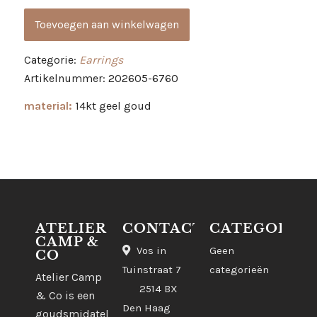
Toevoegen aan winkelwagen
Categorie:
Earrings
Artikelnummer: 202605-6760
material:
14kt geel goud
ATELIER
CONTACT
CATEGORIE
CAMP &
Vos in
Geen
CO
Tuinstraat 7
categorieën
Atelier Camp
2514 BX
& Co is een
Den Haag
goudsmidatelier