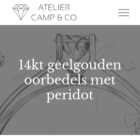
14kt geelgouden
oorbedels met
peridot