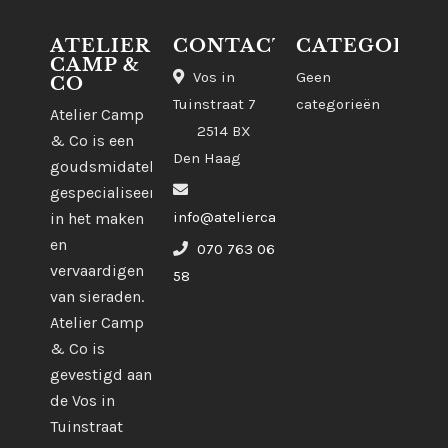
ATELIER
CONTACT
CATEGORIE
CAMP &
Vos in
Geen
CO
Tuinstraat 7
categorieën
Atelier Camp
2514 BX
& Co is een
Den Haag
goudsmidatelier
gespecialiseerd
info@ateliercampco.com
in het maken
en
070 763 06
vervaardigen
58
van sieraden.
Atelier Camp
& Co is
gevestigd aan
de Vos in
Tuinstraat