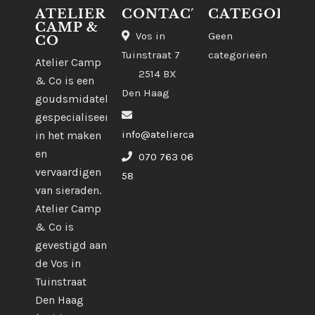
ATELIER
CONTACT
CATEGORIE
CAMP &
Vos in
Geen
CO
Tuinstraat 7
categorieën
Atelier Camp
2514 BX
& Co is een
Den Haag
goudsmidatelier
gespecialiseerd
info@ateliercampco.com
in het maken
en
070 763 06
vervaardigen
58
van sieraden.
Atelier Camp
& Co is
gevestigd aan
de Vos in
Tuinstraat
Den Haag