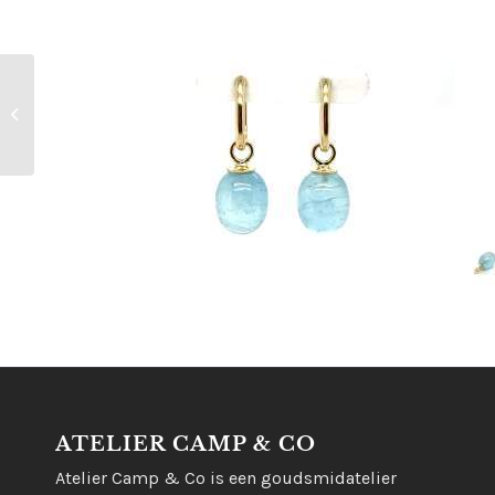
14kt geelgouden
oorbedels met
aventurijn
ATELIER CAMP & CO
Atelier Camp & Co is een goudsmidatelier