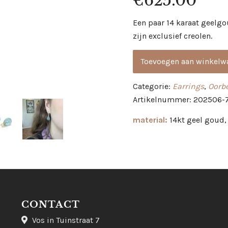
€
625.00
Een paar 14 karaat geelg
zijn exclusief creolen.
Toevoegen aan winkelw
Categorie:
Earrings
,
Oorb
Artikelnummer: 202506-
material:
14kt geel goud,
CONTACT
Vos in Tuinstraat 7