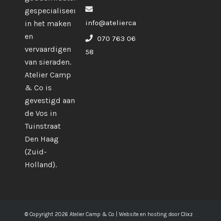
gespecialiseerd
info@ateliercampco.com
in het maken
en
070 763 06
vervaardigen
58
van sieraden.
Atelier Camp
& Co is
gevestigd aan
de Vos in
Tuinstraat
Den Haag
(Zuid-
Holland).
© Copyright 2026 Atelier Camp & Co | Website en hosting door
Clixz