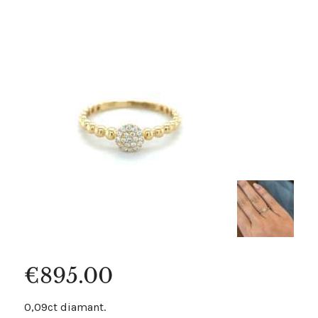
€
895.00
0,09ct diamant.