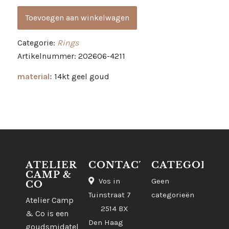
Toevoegen aan winkelwagen
Categorie:
Rings
Artikelnummer: 202606-4211
material:
14kt geel goud
ATELIER
CONTACT
CATEGORIE
CAMP &
Vos in
Geen
CO
Tuinstraat 7
categorieën
Atelier Camp
2514 BX
& Co is een
Den Haag
goudsmidatelier