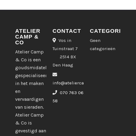
ATELIER
CONTACT
CATEGORIEËN
CAMP &
Vos in
Geen
CO
Tuinstraat 7
categorieën
Atelier Camp
2514 BX
& Co is een
Den Haag
goudsmidatelier
gespecialiseerd
info@ateliercampco.com
in het maken
en
070 763 06
vervaardigen
58
van sieraden.
Atelier Camp
& Co is
gevestigd aan