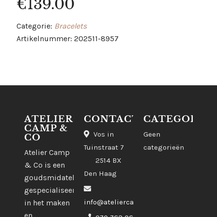
€
139.00
Categorie:
Bracelets
Artikelnummer: 202511-8957
ATELIER
CONTACT
CATEGORIE
CAMP &
Vos in
Geen
CO
Tuinstraat 7
categorieën
Atelier Camp
2514 BX
& Co is een
Den Haag
goudsmidatelier
gespecialiseerd
info@ateliercampco.com
in het maken
en