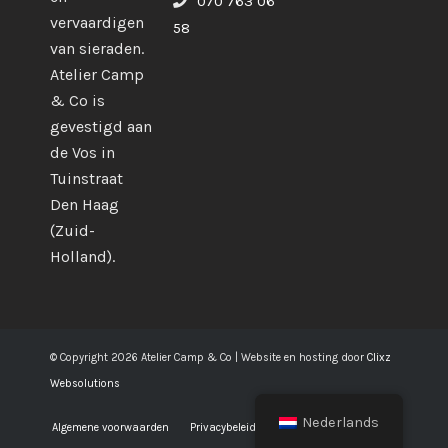
070 763 06
vervaardigen
58
van sieraden.
Atelier Camp
& Co is
gevestigd aan
de Vos in
Tuinstraat
Den Haag
(Zuid-
Holland).
© Copyright 2026 Atelier Camp & Co | Website en hosting door
Clixz
Websolutions
Nederlands
Algemene voorwaarden
Privacybeleid