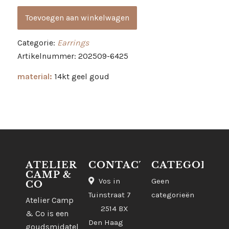
Toevoegen aan winkelwagen
Categorie:
Earrings
Artikelnummer: 202509-6425
material:
14kt geel goud
ATELIER
CONTACT
CATEGORIE
CAMP &
Vos in
Geen
CO
Tuinstraat 7
categorieën
Atelier Camp
2514 BX
& Co is een
Den Haag
goudsmidatelier