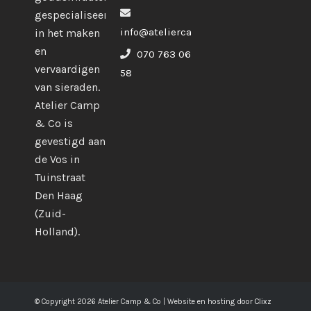
gespecialiseerd
info@ateliercampco.com
in het maken
en
070 763 06
vervaardigen
58
van sieraden.
Atelier Camp
& Co is
gevestigd aan
de Vos in
Tuinstraat
Den Haag
(Zuid-
Holland).
© Copyright 2026 Atelier Camp & Co | Website en hosting door
Clixz