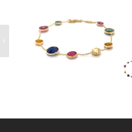
14kt roségouden
armband met amethist,
rutielkwarts en
rozenkwarts