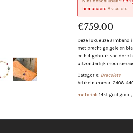
Niet beschikbaar:
Sorry
hier andere
Bracelets
.
€
759.00
Deze luxueuze armband is
met prachtige gele en bla
en het gebruik van deze 
uitzonderlijk mooi sieraad
Categorie:
Bracelets
Artikelnummer: 2408-44
material:
14kt geel goud