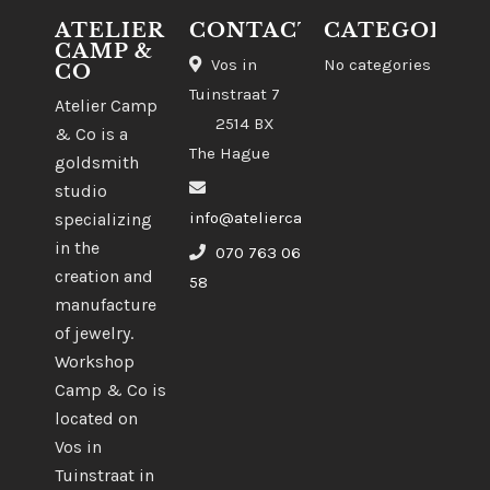
ATELIER
CONTACT
CATEGORIES
CAMP &
Vos in
No categories
CO
Tuinstraat 7
Atelier Camp
2514 BX
& Co is a
The Hague
goldsmith
studio
info@ateliercampco.com
specializing
in the
070 763 06
creation and
58
manufacture
of jewelry.
Workshop
Camp & Co is
located on
Vos in
Tuinstraat in