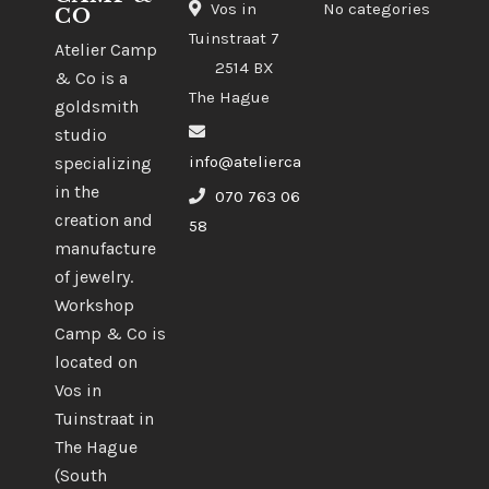
Vos in
No categories
CO
Tuinstraat 7
Atelier Camp
2514 BX
& Co is a
The Hague
goldsmith
studio
info@ateliercampco.com
specializing
in the
070 763 06
creation and
58
manufacture
of jewelry.
Workshop
Camp & Co is
located on
Vos in
Tuinstraat in
The Hague
(South